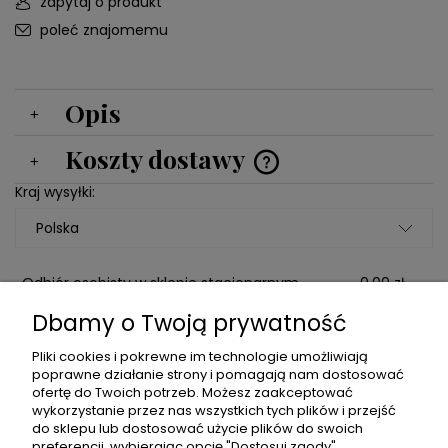
zapytaj o produkt
poleć znajomemu
Opis
Koszty dostawy
Cena nie zawiera ewentualnych kosztów płatności
Kraj wysyłki:
Odbiór osobisty w sklepie stacjonarnym
0,00 zł
Puławska 103A Warszawa
Dbamy o Twoją prywatność
Domówienie do poprzedniego zamówienia
0,00 zł
Pliki cookies i pokrewne im technologie umożliwiają
((Proszę o dodanie w komentarzu numeru
poprawne działanie strony i pomagają nam dostosować
zamówienia))
ofertę do Twoich potrzeb. Możesz zaakceptować
wykorzystanie przez nas wszystkich tych plików i przejść
Paczkomaty
16,00 zł
do sklepu lub dostosować użycie plików do swoich
preferencji, wybierając opcję "Dostosuj zgody".