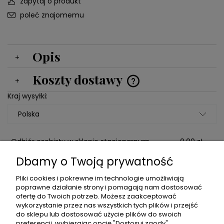
zapytaj o produkt
poleć znajomemu
Opis
Koszty dostawy
Cena nie zawiera ewentualnych kosztów płatności
Kraj wysyłki:
Odbiór osobisty w sklepie stacjonarnym
0,00 zł
Puławska 103A Warszawa
Dbamy o Twoją prywatność
Domówienie do poprzedniego zamówienia
0,00 zł
Pliki cookies i pokrewne im technologie umożliwiają
((Proszę o dodanie w komentarzu numeru
poprawne działanie strony i pomagają nam dostosować
zamówienia))
ofertę do Twoich potrzeb. Możesz zaakceptować
wykorzystanie przez nas wszystkich tych plików i przejść
Paczkomaty
16,00 zł
do sklepu lub dostosować użycie plików do swoich
preferencji, wybierając opcję "Dostosuj zgody".