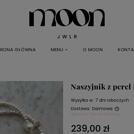
TRONA GŁÓWNA
MENU
O MOON
KONTA
Naszyjnik z pere
Wysyłka w:
7 dni roboczych
Dostawa:
Darmowa
sprawdź formy dostawy
Cena nie zawiera ewentualnych
239,00 zł
kosztów płatności