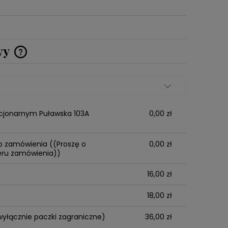
wy
Cena nie zawiera ewentualnych
kosztów płatności
acjonarnym Puławska 103A
0,00 zł
o zamówienia
((Proszę o
0,00 zł
ru zamówienia))
16,00 zł
18,00 zł
(wyłącznie paczki zagraniczne)
36,00 zł