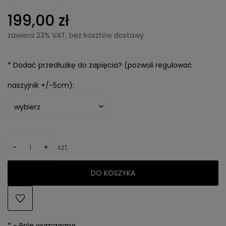
199,00 zł
zawiera 23% VAT, bez kosztów dostawy
*
Dodać przedłużkę do zapięcia? (pozwoli regulować
naszyjnik +/-5cm):
-
+
szt.
DO KOSZYKA
*
- Pole wymagane