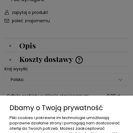
zapytaj o produkt
poleć znajomemu
Opis
Koszty dostawy
Cena nie zawiera ewentualnych kosztów płatności
Kraj wysyłki:
Odbiór osobisty w sklepie stacjonarnym
0,00 zł
Puławska 103A Warszawa
Dbamy o Twoją prywatność
Domówienie do poprzedniego zamówienia
0,00 zł
Pliki cookies i pokrewne im technologie umożliwiają
((Proszę o dodanie w komentarzu numeru
poprawne działanie strony i pomagają nam dostosować
zamówienia))
ofertę do Twoich potrzeb. Możesz zaakceptować